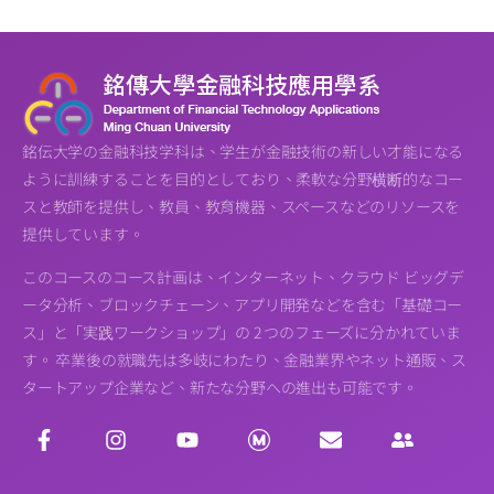
銘伝大学の金融科技学科は、学生が金融技術の新しい才能になる
ように訓練することを目的としており、柔軟な分野横断的なコー
スと教師を提供し、教員、教育機器、スペースなどのリソースを
提供しています。
このコースのコース計画は、インターネット、クラウド ビッグデ
ータ分析、ブロックチェーン、アプリ開発などを含む「基礎コー
ス」と「実践ワークショップ」の 2 つのフェーズに分かれていま
す。 卒業後の就職先は多岐にわたり、金融業界やネット通販、ス
タートアップ企業など、新たな分野への進出も可能です。