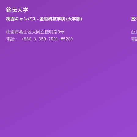
銘伝大学
桃園キャンパス - 金融科技学院 (大学部)
基
桃園市亀山区大同立德明路5号
台
電話： +886 3 350-7001 #5269
電話