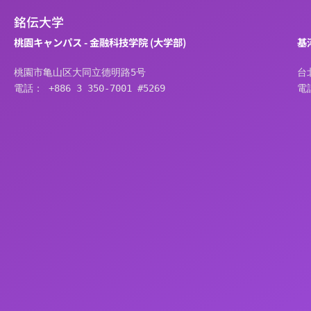
銘伝大学
桃園キャンパス - 金融科技学院 (大学部)
基
桃園市亀山区大同立德明路5号
台
電話： +886 3 350-7001 #5269
電話