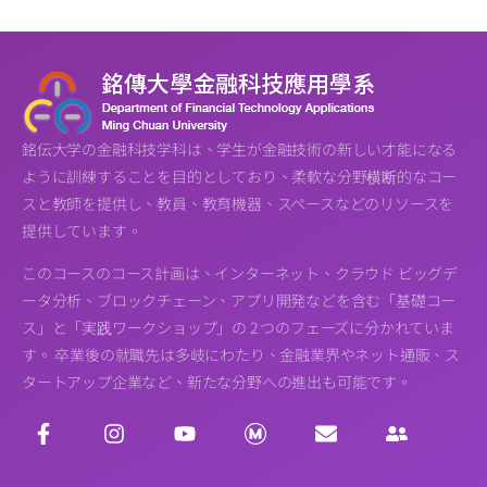
銘伝大学の金融科技学科は、学生が金融技術の新しい才能になる
ように訓練することを目的としており、柔軟な分野横断的なコー
スと教師を提供し、教員、教育機器、スペースなどのリソースを
提供しています。
このコースのコース計画は、インターネット、クラウド ビッグデ
ータ分析、ブロックチェーン、アプリ開発などを含む「基礎コー
ス」と「実践ワークショップ」の 2 つのフェーズに分かれていま
す。 卒業後の就職先は多岐にわたり、金融業界やネット通販、ス
タートアップ企業など、新たな分野への進出も可能です。