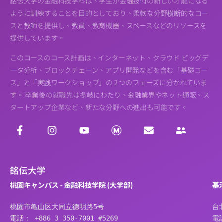
銘伝大学の金融科技学科は、学生が金融技術の新しい才能になる
ように訓練することを目的としており、柔軟な分野横断的なコー
スと教師を提供し、教員、教育機器、スペースなどのリソースを
提供しています。
このコースのコース計画は、インターネット、クラウド ビッグデ
ータ分析、ブロックチェーン、アプリ開発などを含む「基礎コー
ス」と「実践ワークショップ」の 2 つのフェーズに分かれていま
す。 卒業後の就職先は多岐にわたり、金融業界やネット通販、ス
タートアップ企業など、新たな分野への進出も可能です。
銘伝大学
桃園キャンパス - 金融科技学院 (大学部)
基
桃園市亀山区大同立德明路5号
台
電話： +886 3 350-7001 #5269
電話