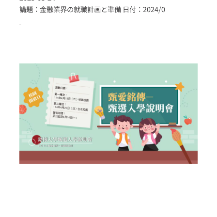
講題：金融業界の就職計画と準備 日付：2024/0
more >