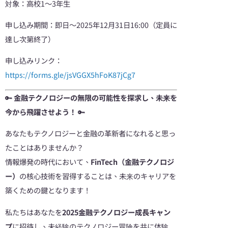
対象：高校1～3年生
申し込み期間：即日～2025年12月31日16:00（定員に
達し次第終了）
申し込みリンク：
https://forms.gle/jsVGGX5hFoK87jCg7
🔑
金融テクノロジーの無限の可能性を探求し、未来を
今から飛躍させよう！
🔑
あなたもテクノロジーと金融の革新者になれると思っ
たことはありませんか？
情報爆発の時代において、
FinTech（金融テクノロジ
ー）
の核心技術を習得することは、未来のキャリアを
築くための鍵となります！
私たちはあなたを
2025金融テクノロジー成長キャン
プ
に招待し、未経験のテクノロジー冒険を共に体験