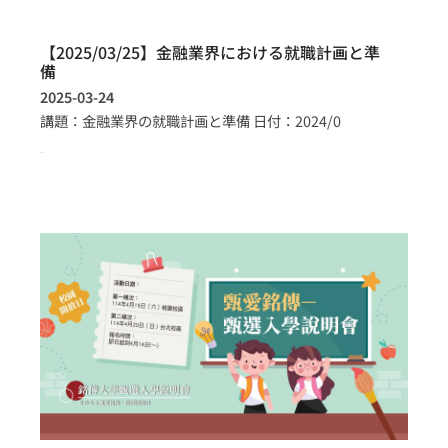
【2025/03/25】金融業界における就職計画と準
備
2025-03-24
講題：金融業界の就職計画と準備 日付：2024/0
more >