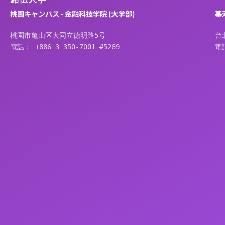
桃園キャンパス - 金融科技学院 (大学部)
基
桃園市亀山区大同立德明路5号
台
電話： +886 3 350-7001 #5269
電話