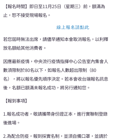
【報名時間】即日至11月25日（星期三）前，額滿為
止，恕不接受現場報名。
線上報名請點此
若您屆時無法出席，請儘早通知本會取消報名，以利釋
放名額給其他消費者。
因應最新疫情，中央流行疫情指揮中心公告室內集會人
數須限制於80名以下，如報名人數超出限制（80
名），將以報名優先順序決定。若本會收台端報名訊息
後，名額已額滿未報名成功，將另行通知您。
【報到事項】
1.報名成功者，敬請攜帶身份證正本，進行實聯制登錄
後進場。
2.為配合防疫，報到採實名制，並須自備口罩，並請於