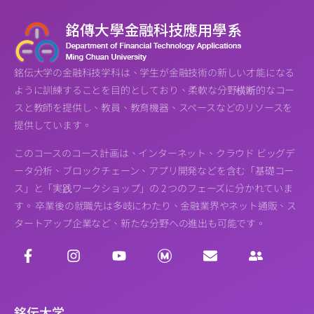
銘伝大学の金融科技学科は、学生が金融技術の新しい才能になる
ように訓練することを目的としており、柔軟な分野横断的なコー
スと教師を提供し、教員、教育機器、スペースなどのリソースを
提供しています。
このコースのコース計画は、インターネット、クラウド ビッグデ
ータ分析、ブロックチェーン、アプリ開発などを含む「基礎コー
ス」と「実践ワークショップ」の 2 つのフェーズに分かれていま
す。 卒業後の就職先は多岐にわたり、金融業界やネット通販、ス
タートアップ企業など、新たな分野への進出も可能です。
銘伝大学