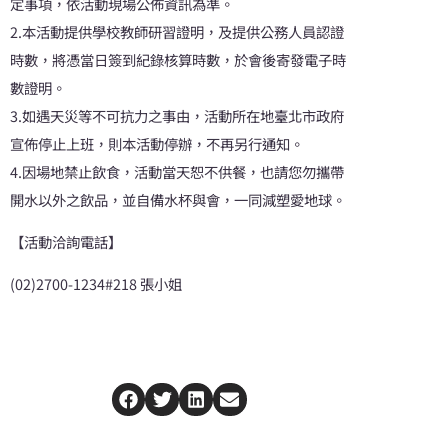
定事項，依活動現場公佈資訊為準。
2.本活動提供學校教師研習證明，及提供公務人員認證
時數，將憑當日簽到紀錄核算時數，於會後寄發電子時
數證明。
3.如遇天災等不可抗力之事由，活動所在地臺北市政府
宣佈停止上班，則本活動停辦，不再另行通知。
4.因場地禁止飲食，活動當天恕不供餐，也請您勿攜帶
開水以外之飲品，並自備水杯與會，一同減塑愛地球。
【活動洽詢電話】
(02)2700-1234#218 張小姐